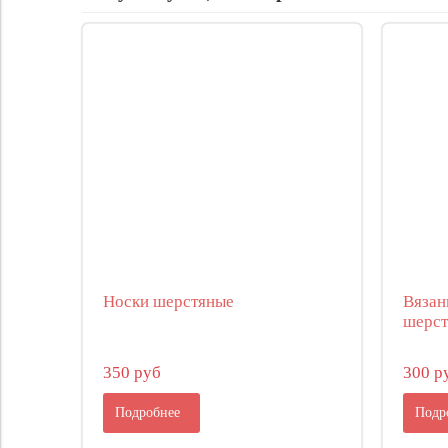
Носки шерстяные
Вязан
шерст
350 руб
300 р
Подробнее
Подр