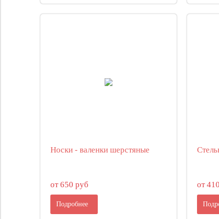
Носки - валенки шерстяные
Стель
от 650 руб
от 41
Подробнее
Подр