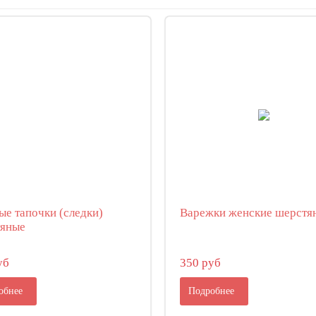
ые тапочки (следки)
Варежки женские шерстя
яные
уб
350 руб
обнее
Подробнее