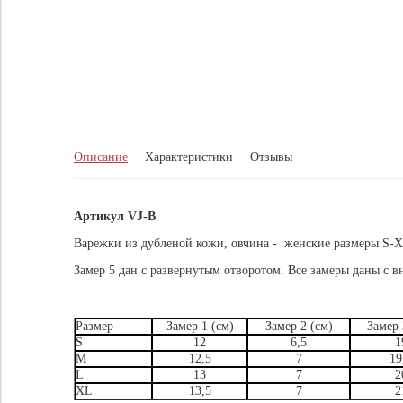
Описание
Характеристики
Отзывы
Артикул VJ-B
Варежки из дубленой кожи, овчина - женские размеры S-XL 
Замер 5 дан с развернутым отворотом. Все замеры даны с 
Размер
Замер 1 (см)
Замер 2 (см)
Замер 
S
12
6,5
1
M
12,5
7
19
L
13
7
2
XL
13,5
7
2