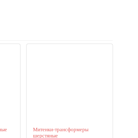
ные
Митенки-трансформеры
шерстяные