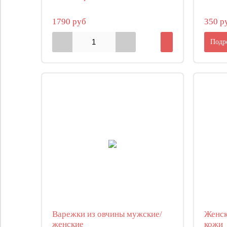
1790 руб
350 р
Подр
Варежки из овчины мужские/
Женск
женские
кожи