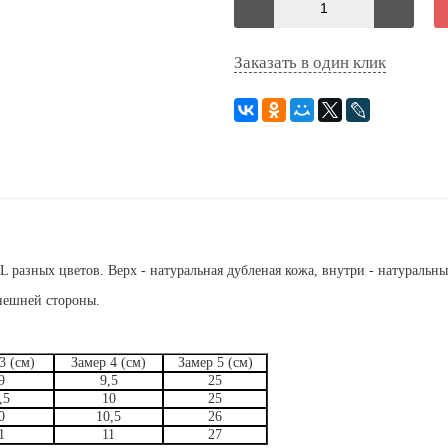
Заказать в один клик
разных цветов. Верх - натуральная дубленая кожа, внутри - натуральны
внешней стороны.
3 (см)
Замер 4 (см)
Замер 5 (см)
9
9,5
25
,5
10
25
0
10,5
26
1
11
27