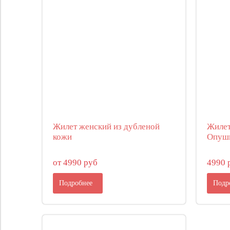
Жилет женский из дубленой
Жилет
кожи
Опуш
от 4990 руб
4990 
Подробнее
Подр