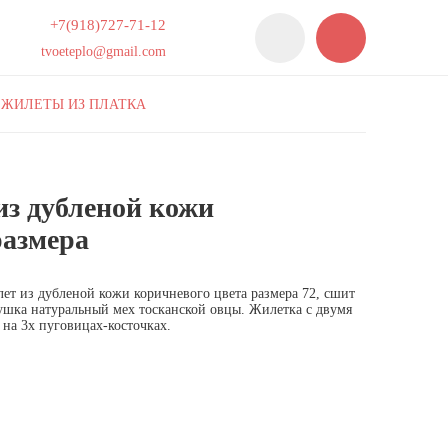
+7(918)727-71-12
tvoeteplo@gmail.com
ЖИЛЕТЫ ИЗ ПЛАТКА
з дубленой кожи
товар отсутствует
размера
ет из дубленой кожи коричневого цвета размера 72, сшит
ушка натуральный мех тосканской овцы. Жилетка с двумя
на 3х пуговицах-косточках.